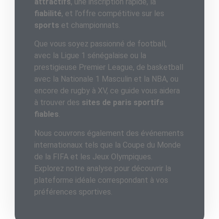
attractifs
, une inscription rapide, la
fiabilité
, et l’offre compétitive sur les
sports
et championnats.
Que vous soyez passionné de football,
avec la Ligue 1 sénégalaise ou la
prestigieuse Premier League, de basketball
avec la Nationale 1 Masculin et la NBA, ou
encore de rugby à XV, ce guide vous aidera
à trouver des
sites de paris sportifs
fiables
.
Nous couvrons également des événements
internationaux tels que la Coupe du Monde
de la FIFA et les Jeux Olympiques.
Explorez notre analyse pour découvrir la
plateforme idéale correspondant à vos
préférences sportives.