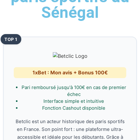
Sénégal
TOP 1
1xBet : Mon avis + Bonus 100€
Pari remboursé jusqu'à 100€ en cas de premier
échec
Interface simple et intuitive
Fonction Cashout disponible
Betclic est un acteur historique des paris sportifs
en France. Son point fort : une plateforme ultra-
accessible et idéale pour les débutants. Grâce à