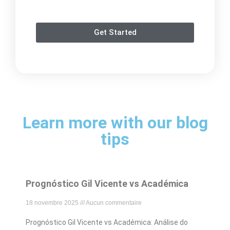
Get Started
Learn more with our blog
tips
Prognóstico Gil Vicente vs Académica
18 novembre 2025
Aucun commentaire
Prognóstico Gil Vicente vs Académica: Análise do