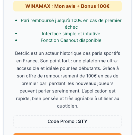
WINAMAX : Mon avis + Bonus 100€
Pari remboursé jusqu'à 100€ en cas de premier
échec
Interface simple et intuitive
Fonction Cashout disponible
Betclic est un acteur historique des paris sportifs
en France. Son point fort : une plateforme ultra-
accessible et idéale pour les débutants. Grâce à
son offre de remboursement de 100€ en cas de
premier pari perdant, les nouveaux joueurs
peuvent parier sereinement. L’application est
rapide, bien pensée et très agréable à utiliser au
quotidien.
Code Promo :
STY