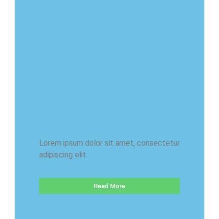
Who is Betcourse for
Soccer
bettors
Lorem ipsum dolor sit amet, consectetur
adipiscing elit.
Read More