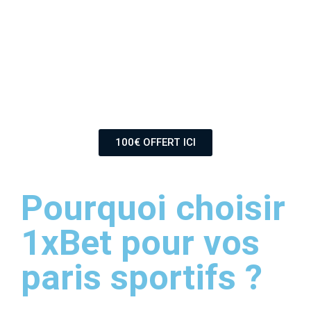
100€ OFFERT ICI
Pourquoi choisir
1xBet pour vos
paris sportifs ?