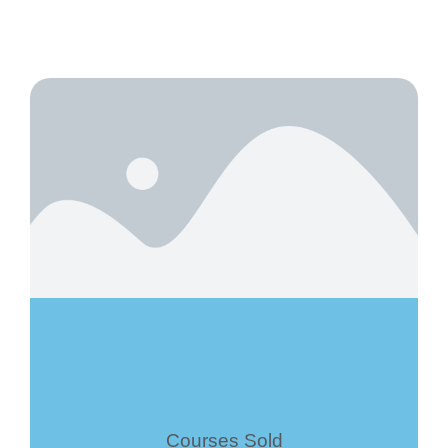
+
500
Courses Sold