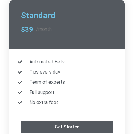
Standard
$39
/month
Automated Bets
Tips every day
Team of experts
Full support
No extra fees
Get Started