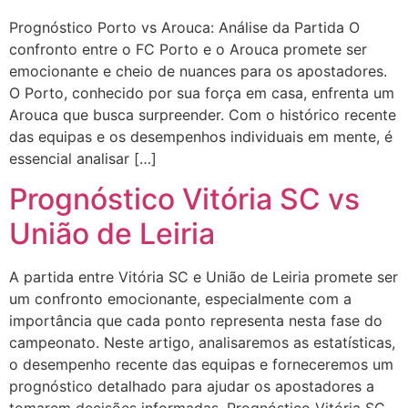
Prognóstico Porto vs Arouca: Análise da Partida O
confronto entre o FC Porto e o Arouca promete ser
emocionante e cheio de nuances para os apostadores.
O Porto, conhecido por sua força em casa, enfrenta um
Arouca que busca surpreender. Com o histórico recente
das equipas e os desempenhos individuais em mente, é
essencial analisar […]
Prognóstico Vitória SC vs
União de Leiria
A partida entre Vitória SC e União de Leiria promete ser
um confronto emocionante, especialmente com a
importância que cada ponto representa nesta fase do
campeonato. Neste artigo, analisaremos as estatísticas,
o desempenho recente das equipas e forneceremos um
prognóstico detalhado para ajudar os apostadores a