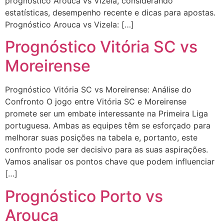
prognóstico Arouca vs Vizela, considerando
estatísticas, desempenho recente e dicas para apostas.
Prognóstico Arouca vs Vizela: […]
Prognóstico Vitória SC vs
Moreirense
Prognóstico Vitória SC vs Moreirense: Análise do
Confronto O jogo entre Vitória SC e Moreirense
promete ser um embate interessante na Primeira Liga
portuguesa. Ambas as equipes têm se esforçado para
melhorar suas posições na tabela e, portanto, este
confronto pode ser decisivo para as suas aspirações.
Vamos analisar os pontos chave que podem influenciar
[…]
Prognóstico Porto vs
Arouca