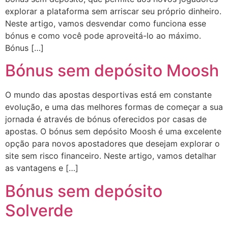
explorar a plataforma sem arriscar seu próprio dinheiro.
Neste artigo, vamos desvendar como funciona esse
bónus e como você pode aproveitá-lo ao máximo.
Bónus […]
Bónus sem depósito Moosh
O mundo das apostas desportivas está em constante
evolução, e uma das melhores formas de começar a sua
jornada é através de bónus oferecidos por casas de
apostas. O bónus sem depósito Moosh é uma excelente
opção para novos apostadores que desejam explorar o
site sem risco financeiro. Neste artigo, vamos detalhar
as vantagens e […]
Bónus sem depósito
Solverde