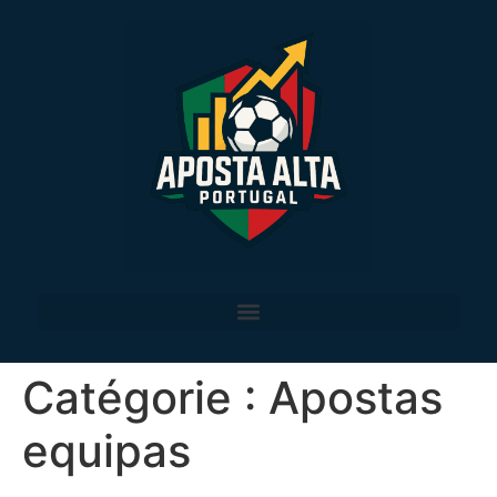
Catégorie :
Apostas
equipas