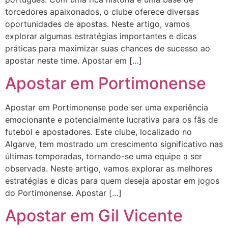
torcedores apaixonados, o clube oferece diversas
oportunidades de apostas. Neste artigo, vamos
explorar algumas estratégias importantes e dicas
práticas para maximizar suas chances de sucesso ao
apostar neste time. Apostar em […]
Apostar em Portimonense
Apostar em Portimonense pode ser uma experiência
emocionante e potencialmente lucrativa para os fãs de
futebol e apostadores. Este clube, localizado no
Algarve, tem mostrado um crescimento significativo nas
últimas temporadas, tornando-se uma equipe a ser
observada. Neste artigo, vamos explorar as melhores
estratégias e dicas para quem deseja apostar em jogos
do Portimonense. Apostar […]
Apostar em Gil Vicente