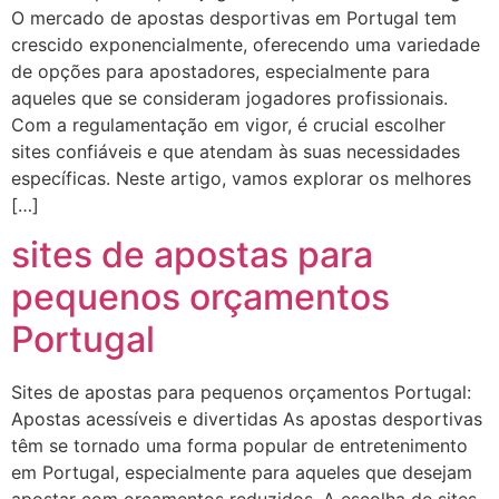
O mercado de apostas desportivas em Portugal tem
crescido exponencialmente, oferecendo uma variedade
de opções para apostadores, especialmente para
aqueles que se consideram jogadores profissionais.
Com a regulamentação em vigor, é crucial escolher
sites confiáveis e que atendam às suas necessidades
específicas. Neste artigo, vamos explorar os melhores
[…]
sites de apostas para
pequenos orçamentos
Portugal
Sites de apostas para pequenos orçamentos Portugal:
Apostas acessíveis e divertidas As apostas desportivas
têm se tornado uma forma popular de entretenimento
em Portugal, especialmente para aqueles que desejam