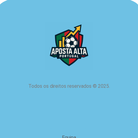
Todos os direitos reservados
©
2025.
sobre nós
Equipa