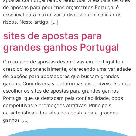
apostar com orçamentos reduzidos. A escolha de sites
de apostas para pequenos orçamentos Portugal é
essencial para maximizar a diversão e minimizar os
riscos. Neste artigo, […]
sites de apostas para
grandes ganhos Portugal
O mercado de apostas desportivas em Portugal tem
crescido exponencialmente, oferecendo uma variedade
de opções para apostadores que buscam grandes
ganhos. Com diversas plataformas disponíveis, é crucial
escolher os sites de apostas para grandes ganhos
Portugal que se destacam pela confiabilidade, odds
competitivas e promoções atrativas. Principais
características dos sites de apostas para grandes
ganhos […]