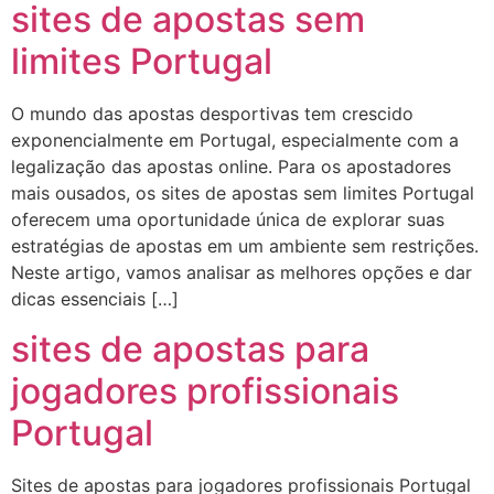
sites de apostas sem
limites Portugal
O mundo das apostas desportivas tem crescido
exponencialmente em Portugal, especialmente com a
legalização das apostas online. Para os apostadores
mais ousados, os sites de apostas sem limites Portugal
oferecem uma oportunidade única de explorar suas
estratégias de apostas em um ambiente sem restrições.
Neste artigo, vamos analisar as melhores opções e dar
dicas essenciais […]
sites de apostas para
jogadores profissionais
Portugal
Sites de apostas para jogadores profissionais Portugal