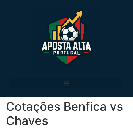
Cotações Benfica vs
Chaves