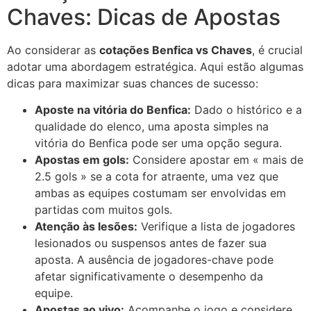
Chaves: Dicas de Apostas
Ao considerar as
cotações Benfica vs Chaves
, é crucial
adotar uma abordagem estratégica. Aqui estão algumas
dicas para maximizar suas chances de sucesso:
Aposte na vitória do Benfica:
Dado o histórico e a
qualidade do elenco, uma aposta simples na
vitória do Benfica pode ser uma opção segura.
Apostas em gols:
Considere apostar em « mais de
2.5 gols » se a cota for atraente, uma vez que
ambas as equipes costumam ser envolvidas em
partidas com muitos gols.
Atenção às lesões:
Verifique a lista de jogadores
lesionados ou suspensos antes de fazer sua
aposta. A ausência de jogadores-chave pode
afetar significativamente o desempenho da
equipe.
Apostas ao vivo:
Acompanhe o jogo e considere