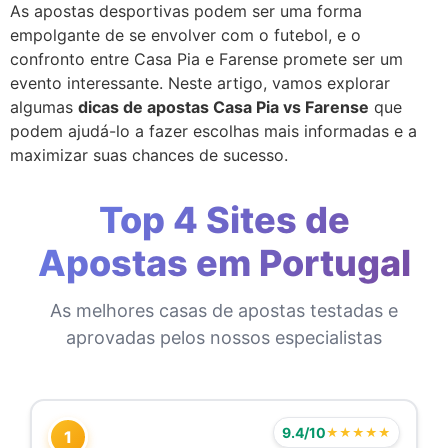
As apostas desportivas podem ser uma forma
empolgante de se envolver com o futebol, e o
confronto entre Casa Pia e Farense promete ser um
evento interessante. Neste artigo, vamos explorar
algumas
dicas de apostas Casa Pia vs Farense
que
podem ajudá-lo a fazer escolhas mais informadas e a
maximizar suas chances de sucesso.
Top 4 Sites de
Apostas em Portugal
As melhores casas de apostas testadas e
aprovadas pelos nossos especialistas
9.4/10
★★★★★
1