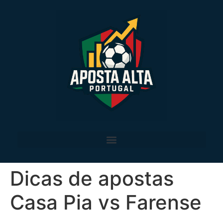
Dicas de apostas
Casa Pia vs Farense