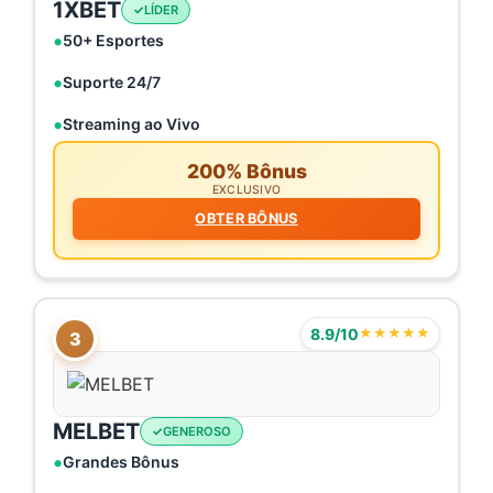
1XBET
LÍDER
50+ Esportes
Suporte 24/7
Streaming ao Vivo
200% Bônus
EXCLUSIVO
OBTER BÔNUS
8.9/10
★★★★★
3
MELBET
GENEROSO
Grandes Bônus