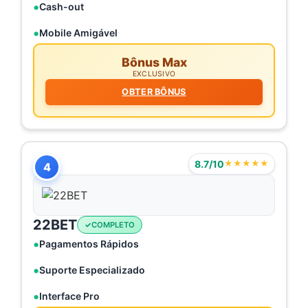
Cash-out
Mobile Amigável
Bônus Max
EXCLUSIVO
OBTER BÔNUS
8.7/10
★★★★★
4
22BET
COMPLETO
Pagamentos Rápidos
Suporte Especializado
Interface Pro