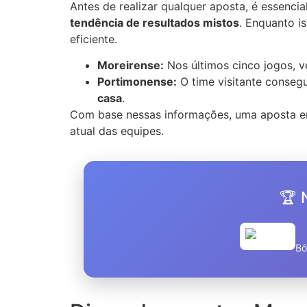
Antes de realizar qualquer aposta, é essenc
tendência de resultados mistos
. Enquanto i
eficiente.
Moreirense:
Nos últimos cinco jogos, v
Portimonense:
O time visitante consegu
casa
.
Com base nessas informações, uma aposta e
atual das equipes.
🏆 
Bô