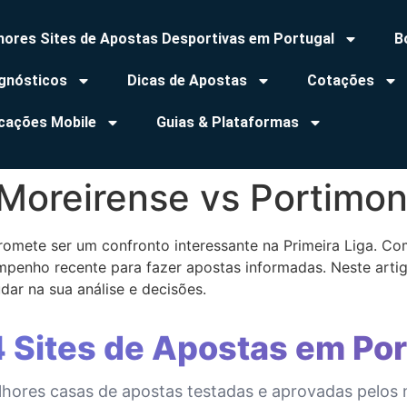
hores Sites de Apostas Desportivas em Portugal
B
gnósticos
Dicas de Apostas
Cotações
icações Mobile
Guias & Plataformas
 Moreirense vs Portimo
romete ser um confronto interessante na Primeira Liga. C
sempenho recente para fazer apostas informadas. Neste art
ar na sua análise e decisões.
4 Sites de Apostas em Por
hores casas de apostas testadas e aprovadas pelos