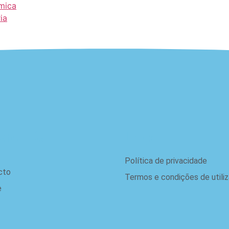
émica
ia
bre nós
Legal
Política de privacidade
cto
Termos e condições de utili
e