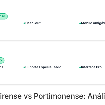
OSO
Cash-out
Mobile Amigáv
TO
os
Suporte Especializado
Interface Pro
irense vs Portimonense: Aná