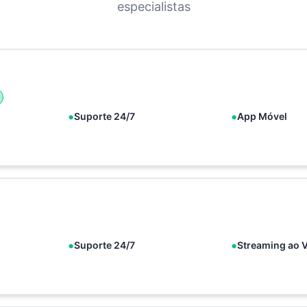
especialistas
Suporte 24/7
App Móvel
Suporte 24/7
Streaming ao 