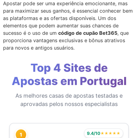
Apostar pode ser uma experiência emocionante, mas
para maximizar seus ganhos, é essencial conhecer bem
as plataformas e as ofertas disponíveis. Um dos
elementos que podem aumentar suas chances de
sucesso é o uso de um
código de cupão Bet365
, que
proporciona vantagens exclusivas e bônus atrativos
para novos e antigos usuários.
Top 4 Sites de
Apostas em Portugal
As melhores casas de apostas testadas e
aprovadas pelos nossos especialistas
9.4/10
★★★★★
1