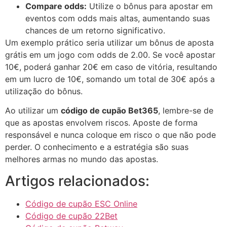
Compare odds:
Utilize o bônus para apostar em
eventos com odds mais altas, aumentando suas
chances de um retorno significativo.
Um exemplo prático seria utilizar um bônus de aposta
grátis em um jogo com odds de 2.00. Se você apostar
10€, poderá ganhar 20€ em caso de vitória, resultando
em um lucro de 10€, somando um total de 30€ após a
utilização do bônus.
Ao utilizar um
código de cupão Bet365
, lembre-se de
que as apostas envolvem riscos. Aposte de forma
responsável e nunca coloque em risco o que não pode
perder. O conhecimento e a estratégia são suas
melhores armas no mundo das apostas.
Artigos relacionados:
Código de cupão ESC Online
Código de cupão 22Bet