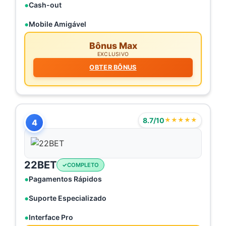
Cash-out
Mobile Amigável
Bônus Max
EXCLUSIVO
OBTER BÔNUS
8.7/10
★★★★★
4
22BET
COMPLETO
Pagamentos Rápidos
Suporte Especializado
Interface Pro