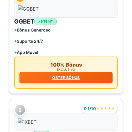
GGBET
SITE N°1
Bônus Generoso
Suporte 24/7
App Móvel
100% Bônus
EXCLUSIVO
OBTER BÔNUS
9.1/10
★★★★★
2