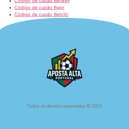
Código de cupão Betway
Código de cupão Bwin
Código de cupão Betclic
Todos os direitos reservados
©
2025.