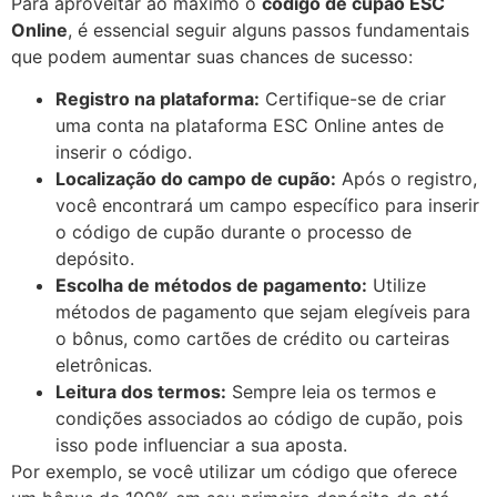
Para aproveitar ao máximo o
código de cupão ESC
Online
, é essencial seguir alguns passos fundamentais
que podem aumentar suas chances de sucesso:
Registro na plataforma:
Certifique-se de criar
uma conta na plataforma ESC Online antes de
inserir o código.
Localização do campo de cupão:
Após o registro,
você encontrará um campo específico para inserir
o código de cupão durante o processo de
depósito.
Escolha de métodos de pagamento:
Utilize
métodos de pagamento que sejam elegíveis para
o bônus, como cartões de crédito ou carteiras
eletrônicas.
Leitura dos termos:
Sempre leia os termos e
condições associados ao código de cupão, pois
isso pode influenciar a sua aposta.
Por exemplo, se você utilizar um código que oferece