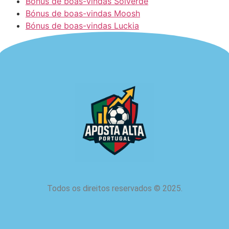
Bónus de boas-vindas Solverde
Bónus de boas-vindas Moosh
Bónus de boas-vindas Luckia
Todos os direitos reservados
©
2025.