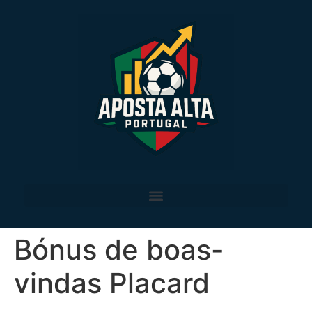
Bónus de boas-
vindas Placard