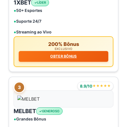
1XBET
LÍDER
50+ Esportes
Suporte 24/7
Streaming ao Vivo
200% Bônus
EXCLUSIVO
OBTER BÔNUS
8.9/10
★★★★★
3
MELBET
GENEROSO
Grandes Bônus