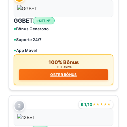
GGBET
SITE N°1
Bônus Generoso
Suporte 24/7
App Móvel
100% Bônus
EXCLUSIVO
OBTER BÔNUS
9.1/10
★★★★★
2