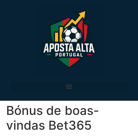
Bónus de boas-
vindas Bet365