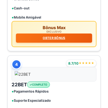
Cash-out
Mobile Amigável
Bônus Max
EXCLUSIVO
OBTER BÔNUS
8.7/10
★★★★★
4
22BET
COMPLETO
Pagamentos Rápidos
Suporte Especializado