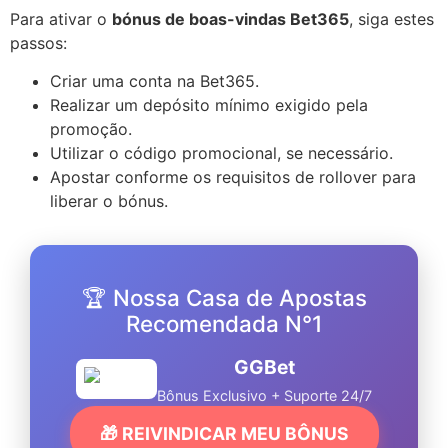
Para ativar o
bónus de boas-vindas Bet365
, siga estes
passos:
Criar uma conta na Bet365.
Realizar um depósito mínimo exigido pela
promoção.
Utilizar o código promocional, se necessário.
Apostar conforme os requisitos de rollover para
liberar o bónus.
🏆 Nossa Casa de Apostas
Recomendada N°1
GGBet
Bônus Exclusivo + Suporte 24/7
🎁 REIVINDICAR MEU BÔNUS