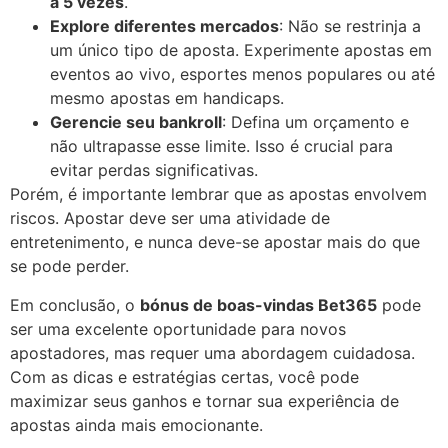
a 5 vezes
.
Explore diferentes mercados
: Não se restrinja a
um único tipo de aposta. Experimente apostas em
eventos ao vivo, esportes menos populares ou até
mesmo apostas em handicaps.
Gerencie seu bankroll
: Defina um orçamento e
não ultrapasse esse limite. Isso é crucial para
evitar perdas significativas.
Porém, é importante lembrar que as apostas envolvem
riscos. Apostar deve ser uma atividade de
entretenimento, e nunca deve-se apostar mais do que
se pode perder.
Em conclusão, o
bónus de boas-vindas Bet365
pode
ser uma excelente oportunidade para novos
apostadores, mas requer uma abordagem cuidadosa.
Com as dicas e estratégias certas, você pode
maximizar seus ganhos e tornar sua experiência de
apostas ainda mais emocionante.