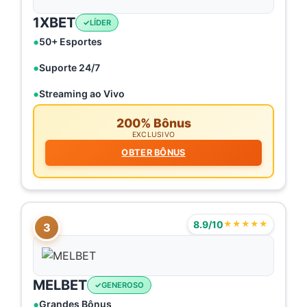
1XBET
LÍDER
50+ Esportes
Suporte 24/7
Streaming ao Vivo
200% Bônus
EXCLUSIVO
OBTER BÔNUS
8.9/10
★★★★★
3
MELBET
GENEROSO
Grandes Bônus