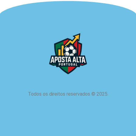
Todos os direitos reservados
©
2025.
sobre nós