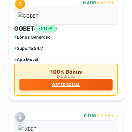
9.4/10
★★★★★
1
GGBET
SITE N°1
Bônus Generoso
Suporte 24/7
App Móvel
100% Bônus
EXCLUSIVO
OBTER BÔNUS
9.1/10
★★★★★
2