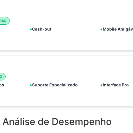
OSO
Cash-out
Mobile Amigáv
TO
os
Suporte Especializado
Interface Pro
: Análise de Desempenho