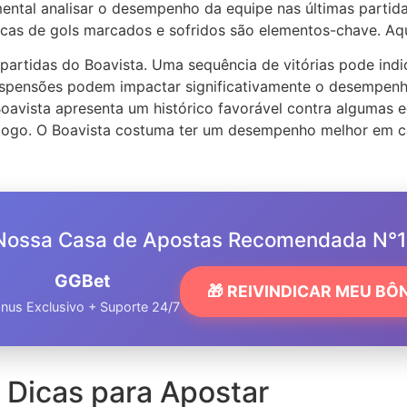
ental analisar o desempenho da equipe nas últimas partidas
ticas de gols marcados e sofridos são elementos-chave. Aqu
o partidas do Boavista. Uma sequência de vitórias pode i
spensões podem impactar significativamente o desempenh
oavista apresenta um histórico favorável contra algumas eq
e jogo. O Boavista costuma ter um desempenho melhor em c
Nossa Casa de Apostas Recomendada N°1
GGBet
🎁 REIVINDICAR MEU BÔ
nus Exclusivo + Suporte 24/7
 Dicas para Apostar