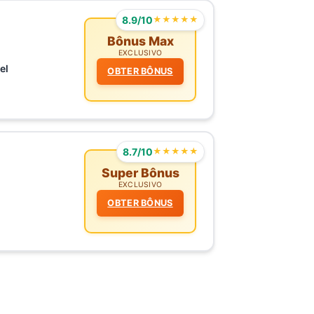
8.9/10
★★★★★
Bônus Max
EXCLUSIVO
el
OBTER BÔNUS
8.7/10
★★★★★
Super Bônus
EXCLUSIVO
OBTER BÔNUS