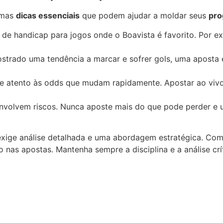
umas
dicas essenciais
que podem ajudar a moldar seus
pro
de handicap para jogos onde o Boavista é favorito. Por e
strado uma tendência a marcar e sofrer gols, uma aposta 
ue atento às odds que mudam rapidamente. Apostar ao vi
envolvem riscos. Nunca aposte mais do que pode perder e 
xige análise detalhada e uma abordagem estratégica. Com
nas apostas. Mantenha sempre a disciplina e a análise crí