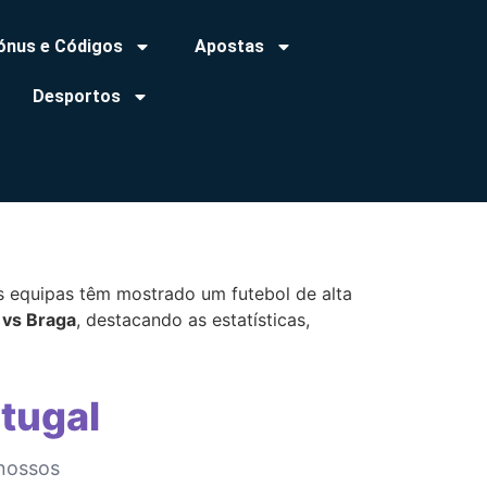
ónus e Códigos
Apostas
Desportos
 equipas têm mostrado um futebol de alta
 vs Braga
, destacando as estatísticas,
tugal
 nossos