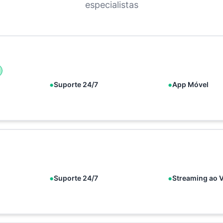
especialistas
Suporte 24/7
App Móvel
Suporte 24/7
Streaming ao 