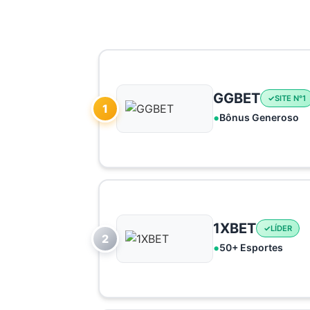
GGBET
SITE N°1
1
Bônus Generoso
1XBET
LÍDER
2
50+ Esportes