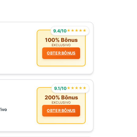
9.4/10
★★★★★
100% Bônus
EXCLUSIVO
OBTER BÔNUS
9.1/10
★★★★★
200% Bônus
EXCLUSIVO
Vivo
OBTER BÔNUS