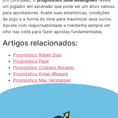
Em conclusão, o
prognóstico Jude Bellingham
revela
um jogador em ascensão que pode ser um ativo valioso
para apostadores. Avalie suas estatísticas, condições
de jogo e a forma do time para maximizar seus lucros.
Aposte com responsabilidade e mantenha sempre um
olho nas odds para fazer apostas fundamentadas.
Artigos relacionados:
Prognóstico Rúben Dias
Prognóstico Pepe
Prognóstico Cristiano Ronaldo
Prognóstico Kylian Mbappé
Prognóstico Max Verstappen