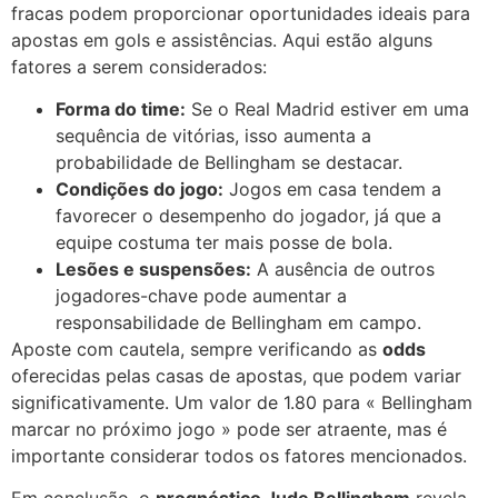
fracas podem proporcionar oportunidades ideais para
apostas em gols e assistências. Aqui estão alguns
fatores a serem considerados:
Forma do time:
Se o Real Madrid estiver em uma
sequência de vitórias, isso aumenta a
probabilidade de Bellingham se destacar.
Condições do jogo:
Jogos em casa tendem a
favorecer o desempenho do jogador, já que a
equipe costuma ter mais posse de bola.
Lesões e suspensões:
A ausência de outros
jogadores-chave pode aumentar a
responsabilidade de Bellingham em campo.
Aposte com cautela, sempre verificando as
odds
oferecidas pelas casas de apostas, que podem variar
significativamente. Um valor de 1.80 para « Bellingham
marcar no próximo jogo » pode ser atraente, mas é
importante considerar todos os fatores mencionados.