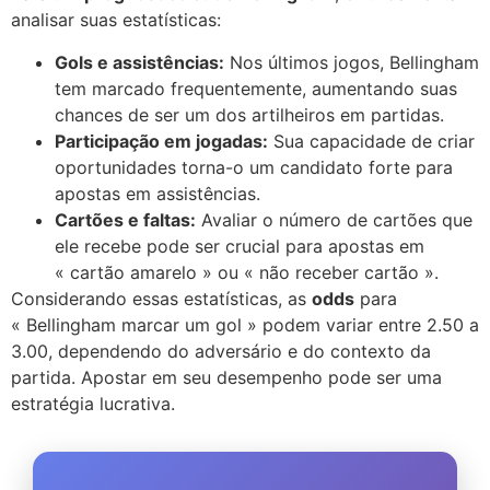
analisar suas estatísticas:
Gols e assistências:
Nos últimos jogos, Bellingham
tem marcado frequentemente, aumentando suas
chances de ser um dos artilheiros em partidas.
Participação em jogadas:
Sua capacidade de criar
oportunidades torna-o um candidato forte para
apostas em assistências.
Cartões e faltas:
Avaliar o número de cartões que
ele recebe pode ser crucial para apostas em
« cartão amarelo » ou « não receber cartão ».
Considerando essas estatísticas, as
odds
para
« Bellingham marcar um gol » podem variar entre 2.50 a
3.00, dependendo do adversário e do contexto da
partida. Apostar em seu desempenho pode ser uma
estratégia lucrativa.