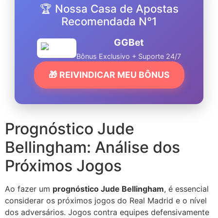
🏆 Nossa Casa de Apostas
Recomendada N°1
GGBet
Bônus Exclusivo + Suporte 24/7
🎁 REIVINDICAR MEU BÔNUS
Prognóstico Jude
Bellingham: Análise dos
Próximos Jogos
Ao fazer um
prognóstico Jude Bellingham
, é essencial
considerar os próximos jogos do Real Madrid e o nível
dos adversários. Jogos contra equipes defensivamente