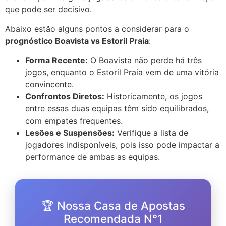
que pode ser decisivo.
Abaixo estão alguns pontos a considerar para o
prognóstico Boavista vs Estoril Praia
:
Forma Recente:
O Boavista não perde há três
jogos, enquanto o Estoril Praia vem de uma vitória
convincente.
Confrontos Diretos:
Historicamente, os jogos
entre essas duas equipas têm sido equilibrados,
com empates frequentes.
Lesões e Suspensões:
Verifique a lista de
jogadores indisponíveis, pois isso pode impactar a
performance de ambas as equipas.
🏆 Nossa Casa de Apostas
Recomendada N°1