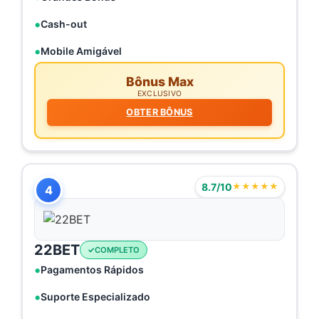
Cash-out
Mobile Amigável
Bônus Max
EXCLUSIVO
OBTER BÔNUS
8.7/10
★★★★★
4
22BET
COMPLETO
Pagamentos Rápidos
Suporte Especializado