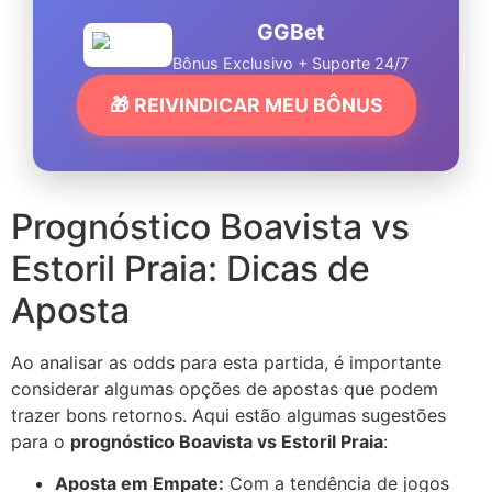
GGBet
Bônus Exclusivo + Suporte 24/7
🎁 REIVINDICAR MEU BÔNUS
Prognóstico Boavista vs
Estoril Praia: Dicas de
Aposta
Ao analisar as odds para esta partida, é importante
considerar algumas opções de apostas que podem
trazer bons retornos. Aqui estão algumas sugestões
para o
prognóstico Boavista vs Estoril Praia
:
Aposta em Empate:
Com a tendência de jogos