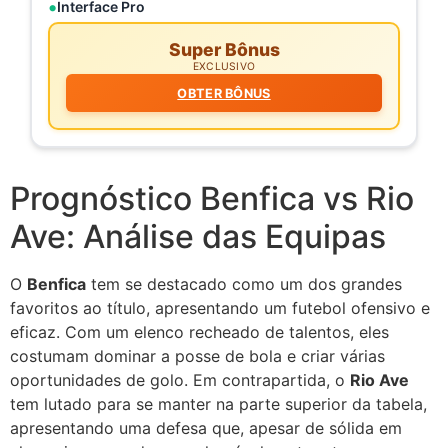
Interface Pro
Super Bônus
EXCLUSIVO
OBTER BÔNUS
Prognóstico Benfica vs Rio
Ave: Análise das Equipas
O
Benfica
tem se destacado como um dos grandes
favoritos ao título, apresentando um futebol ofensivo e
eficaz. Com um elenco recheado de talentos, eles
costumam dominar a posse de bola e criar várias
oportunidades de golo. Em contrapartida, o
Rio Ave
tem lutado para se manter na parte superior da tabela,
apresentando uma defesa que, apesar de sólida em