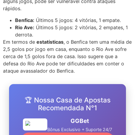
alguns jogos, pode ser vulnerável contra ataques
rápidos.
Benfica:
Últimos 5 jogos: 4 vitórias, 1 empate.
Rio Ave:
Últimos 5 jogos: 2 vitórias, 2 empates, 1
derrota.
Em termos de
estatísticas
, o Benfica tem uma média de
2,5 golos por jogo em casa, enquanto o Rio Ave sofre
cerca de 1,5 golos fora de casa. Isso sugere que a
defesa do Rio Ave pode ter dificuldades em conter o
ataque avassalador do Benfica.
🏆 Nossa Casa de Apostas
Recomendada N°1
GGBet
Bônus Exclusivo + Suporte 24/7