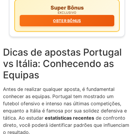
Super Bônus
EXCLUSIVO
OBTER BÔNUS
Dicas de apostas Portugal
vs Itália: Conhecendo as
Equipas
Antes de realizar qualquer aposta, é fundamental
conhecer as equipas. Portugal tem mostrado um
futebol ofensivo e intenso nas últimas competições,
enquanto a Itália é famosa por sua solidez defensiva e
tática. Ao estudar
estatísticas recentes
de confronto
direto, você poderá identificar padrões que influenciam
o resultado.