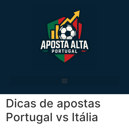
Dicas de apostas
Portugal vs Itália