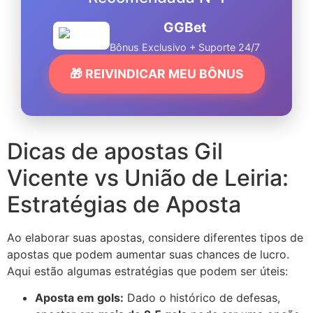
GGBet
Bônus Exclusivo + Suporte 24/7
🎁 REIVINDICAR MEU BÔNUS
Dicas de apostas Gil
Vicente vs União de Leiria:
Estratégias de Aposta
Ao elaborar suas apostas, considere diferentes tipos de
apostas que podem aumentar suas chances de lucro.
Aqui estão algumas estratégias que podem ser úteis:
Aposta em gols:
Dado o histórico de defesas,