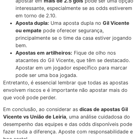
apostar em
mais de 2.5 gols
pode ser uma opção
interessante, especialmente se as odds estiverem
em torno de 2.10.
Aposta dupla:
Uma aposta dupla no
Gil Vicente
ou empate
pode oferecer segurança,
principalmente se o time da casa estiver jogando
bem.
Apostas em artilheiros:
Fique de olho nos
atacantes do Gil Vicente, que têm se destacado.
Apostar em um jogador específico para marcar
pode ser uma boa jogada.
Entretanto, é essencial lembrar que todas as apostas
envolvem riscos e é importante não apostar mais do
que você pode perder.
Em conclusão, ao considerar as
dicas de apostas Gil
Vicente vs União de Leiria
, uma análise cuidadosa do
desempenho das equipes e das odds disponíveis pode
fazer toda a diferença. Aposte com responsabilidade e