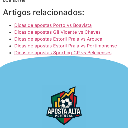
boa sorte!
Artigos relacionados:
Dicas de apostas Porto vs Boavista
Dicas de apostas Gil Vicente vs Chaves
Dicas de apostas Estoril Praia vs Arouca
Dicas de apostas Estoril Praia vs Portimonense
Dicas de apostas Sporting CP vs Belenenses