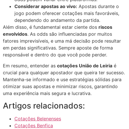
Considerar apostas ao vivo:
Apostas durante o
jogo podem oferecer cotações mais favoráveis,
dependendo do andamento da partida.
Além disso, é fundamental estar ciente dos
riscos
envolvidos
. As odds são influenciadas por muitos
fatores imprevisíveis, e uma má decisão pode resultar
em perdas significativas. Sempre aposte de forma
responsável e dentro do que você pode perder.
Em resumo, entender as
cotações União de Leiria
é
crucial para qualquer apostador que queira ter sucesso.
Mantenha-se informado e use estratégias sólidas para
otimizar suas apostas e minimizar riscos, garantindo
uma experiência mais segura e lucrativa.
Artigos relacionados:
Cotações Belenenses
Cotações Benfica