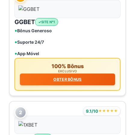
GGBET
SITE N°1
Bônus Generoso
Suporte 24/7
App Móvel
100% Bônus
EXCLUSIVO
OBTER BÔNUS
9.1/10
★★★★★
2