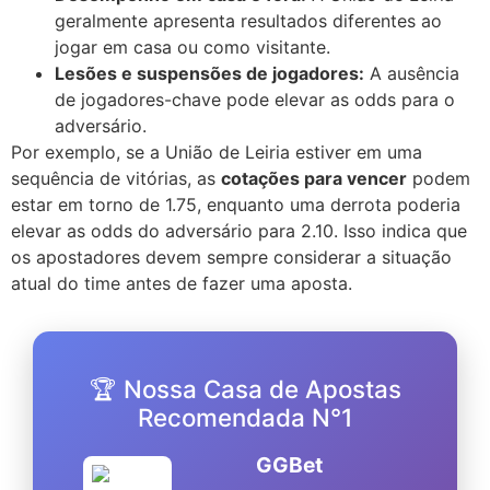
geralmente apresenta resultados diferentes ao
jogar em casa ou como visitante.
Lesões e suspensões de jogadores:
A ausência
de jogadores-chave pode elevar as odds para o
adversário.
Por exemplo, se a União de Leiria estiver em uma
sequência de vitórias, as
cotações para vencer
podem
estar em torno de 1.75, enquanto uma derrota poderia
elevar as odds do adversário para 2.10. Isso indica que
os apostadores devem sempre considerar a situação
atual do time antes de fazer uma aposta.
🏆 Nossa Casa de Apostas
Recomendada N°1
GGBet