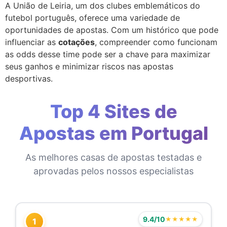
A União de Leiria, um dos clubes emblemáticos do
futebol português, oferece uma variedade de
oportunidades de apostas. Com um histórico que pode
influenciar as
cotações
, compreender como funcionam
as odds desse time pode ser a chave para maximizar
seus ganhos e minimizar riscos nas apostas
desportivas.
Top 4 Sites de
Apostas em Portugal
As melhores casas de apostas testadas e
aprovadas pelos nossos especialistas
9.4/10
★★★★★
1