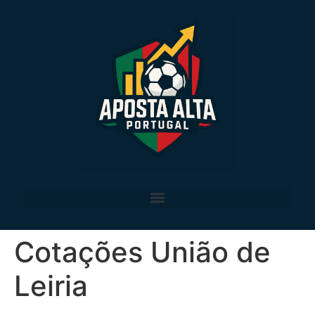
Cotações União de
Leiria