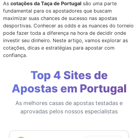
As
cotações da Taça de Portugal
são uma parte
fundamental para os apostadores que buscam
maximizar suas chances de sucesso nas apostas
desportivas. Conhecer as odds e as nuances do torneio
pode fazer toda a diferença na hora de decidir onde
investir seu dinheiro. Neste artigo, vamos explorar as
cotações, dicas e estratégias para apostar com
confiança.
Top 4 Sites de
Apostas em Portugal
As melhores casas de apostas testadas e
aprovadas pelos nossos especialistas