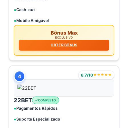
Cash-out
Mobile Amigável
Bônus Max
EXCLUSIVO
OBTER BÔNUS
8.7/10
★★★★★
4
22BET
COMPLETO
Pagamentos Rápidos
Suporte Especializado