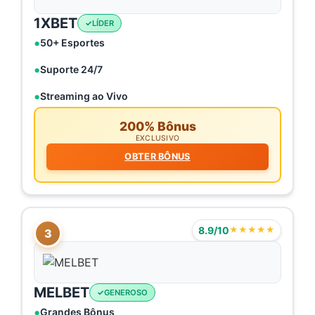
1XBET
LÍDER
50+ Esportes
Suporte 24/7
Streaming ao Vivo
200% Bônus
EXCLUSIVO
OBTER BÔNUS
8.9/10
★★★★★
3
MELBET
GENEROSO
Grandes Bônus