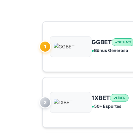
GGBET
SITE N°1
1
Bônus Generoso
1XBET
LÍDER
2
50+ Esportes