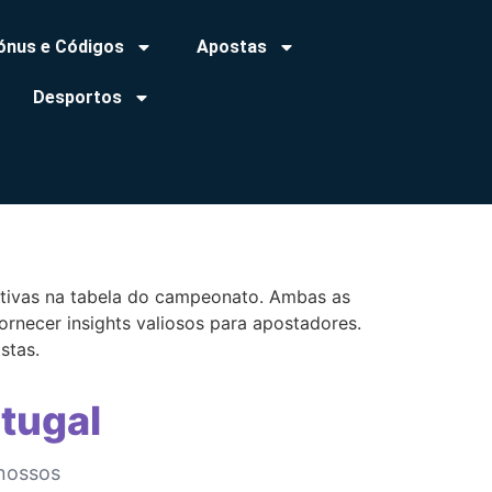
ónus e Códigos
Apostas
Desportos
cativas na tabela do campeonato. Ambas as
rnecer insights valiosos para apostadores.
stas.
tugal
 nossos