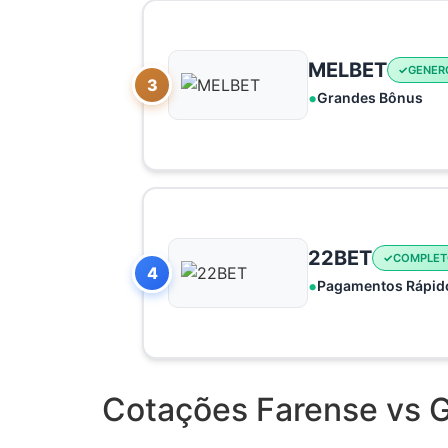
MELBET
GENER
3
Grandes Bônus
22BET
COMPLE
4
Pagamentos Rápid
Cotações Farense vs G