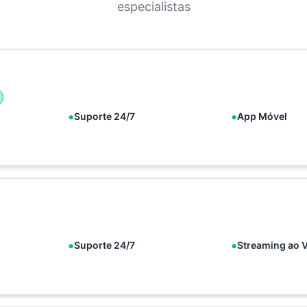
especialistas
Suporte 24/7
App Móvel
Suporte 24/7
Streaming ao 