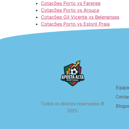
Cotações Porto vs Farense
Cotações Porto vs Arouca
Cotações Gil Vicente vs Belenenses
Cotações Porto vs Estoril Praia
so
Equipa
Conta
Todos os direitos reservados
©
Blogu
2025.