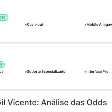
OSO
Cash-out
Mobile Amigáv
TO
os
Suporte Especializado
Interface Pro
il Vicente: Análise das Odds