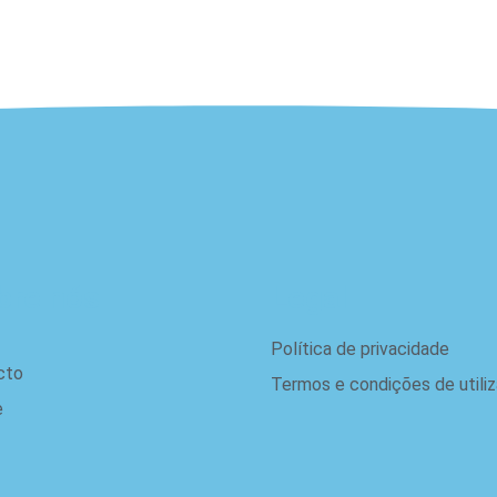
bre nós
Legal
Política de privacidade
cto
Termos e condições de utili
e