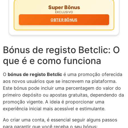
Super Bônus
EXCLUSIVO
OBTER BÔNUS
Bónus de registo Betclic: O
que é e como funciona
O
bónus de registo Betclic
é uma promoção oferecida
aos novos usuários que se inscrevem na plataforma.
Este bónus pode incluir uma percentagem do valor do
primeiro depósito ou apostas gratuitas, dependendo da
promoção vigente. A ideia é proporcionar uma
experiência inicial mais acessível e estimulante.
Ao criar uma conta, é essencial seguir alguns passos
para garantir que você receba o seu bónus: