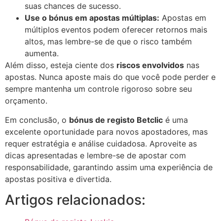
suas chances de sucesso.
Use o bónus em apostas múltiplas:
Apostas em
múltiplos eventos podem oferecer retornos mais
altos, mas lembre-se de que o risco também
aumenta.
Além disso, esteja ciente dos
riscos envolvidos
nas
apostas. Nunca aposte mais do que você pode perder e
sempre mantenha um controle rigoroso sobre seu
orçamento.
Em conclusão, o
bónus de registo Betclic
é uma
excelente oportunidade para novos apostadores, mas
requer estratégia e análise cuidadosa. Aproveite as
dicas apresentadas e lembre-se de apostar com
responsabilidade, garantindo assim uma experiência de
apostas positiva e divertida.
Artigos relacionados: