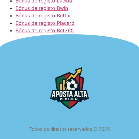
Bónus de registo Luckia
Bónus de registo Bwin
Bónus de registo Betfair
Bónus de registo Placard
Bónus de registo Bet365
Todos os direitos reservados
©
2025.