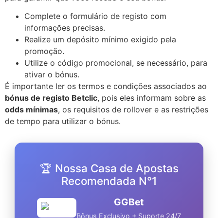
Complete o formulário de registo com
informações precisas.
Realize um depósito mínimo exigido pela
promoção.
Utilize o código promocional, se necessário, para
ativar o bónus.
É importante ler os termos e condições associados ao
bónus de registo Betclic
, pois eles informam sobre as
odds mínimas
, os requisitos de rollover e as restrições
de tempo para utilizar o bónus.
🏆 Nossa Casa de Apostas
Recomendada N°1
GGBet
Bônus Exclusivo + Suporte 24/7