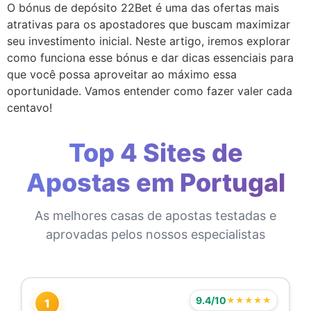
O bónus de depósito 22Bet é uma das ofertas mais
atrativas para os apostadores que buscam maximizar
seu investimento inicial. Neste artigo, iremos explorar
como funciona esse bónus e dar dicas essenciais para
que você possa aproveitar ao máximo essa
oportunidade. Vamos entender como fazer valer cada
centavo!
Top 4 Sites de
Apostas em Portugal
As melhores casas de apostas testadas e
aprovadas pelos nossos especialistas
9.4/10
★★★★★
1