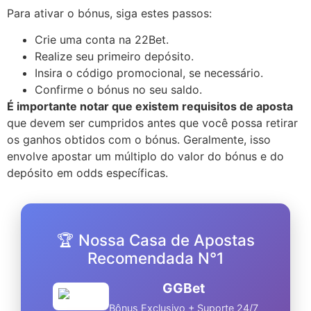
Para ativar o bónus, siga estes passos:
Crie uma conta na 22Bet.
Realize seu primeiro depósito.
Insira o código promocional, se necessário.
Confirme o bónus no seu saldo.
É importante notar que existem requisitos de aposta
que devem ser cumpridos antes que você possa retirar
os ganhos obtidos com o bónus. Geralmente, isso
envolve apostar um múltiplo do valor do bónus e do
depósito em odds específicas.
🏆 Nossa Casa de Apostas
Recomendada N°1
GGBet
Bônus Exclusivo + Suporte 24/7