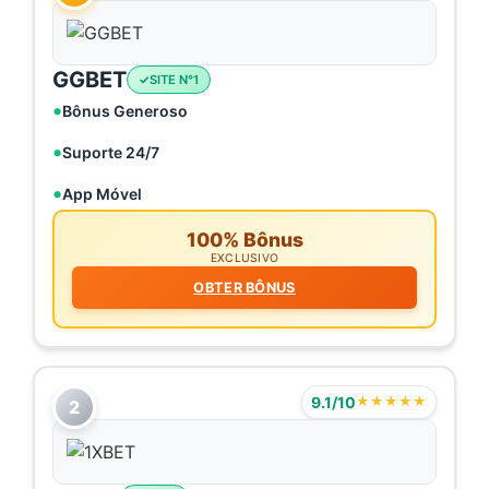
GGBET
SITE N°1
Bônus Generoso
Suporte 24/7
App Móvel
100% Bônus
EXCLUSIVO
OBTER BÔNUS
9.1/10
★★★★★
2