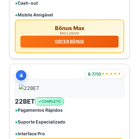
Cash-out
Mobile Amigável
Bônus Max
EXCLUSIVO
OBTER BÔNUS
8.7/10
★★★★★
4
22BET
COMPLETO
Pagamentos Rápidos
Suporte Especializado
Interface Pro