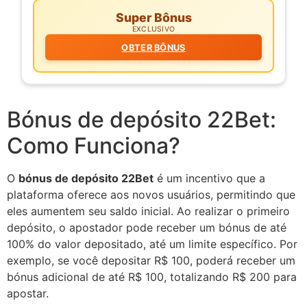
Super Bônus
EXCLUSIVO
OBTER BÔNUS
Bónus de depósito 22Bet:
Como Funciona?
O
bónus de depósito 22Bet
é um incentivo que a
plataforma oferece aos novos usuários, permitindo que
eles aumentem seu saldo inicial. Ao realizar o primeiro
depósito, o apostador pode receber um bónus de até
100% do valor depositado, até um limite específico. Por
exemplo, se você depositar R$ 100, poderá receber um
bónus adicional de até R$ 100, totalizando R$ 200 para
apostar.