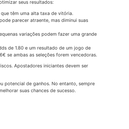
otimizar seus resultados:
ue têm uma alta taxa de vitória.
pode parecer atraente, mas diminui suas
 pequenas variações podem fazer uma grande
ds de 1.80 e um resultado de um jogo de
36€ se ambas as seleções forem vencedoras.
iscos. Apostadores iniciantes devem ser
 potencial de ganhos. No entanto, sempre
 melhorar suas chances de sucesso.