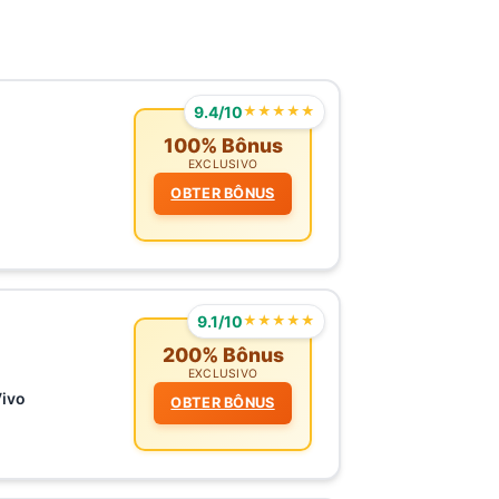
9.4/10
★★★★★
100% Bônus
EXCLUSIVO
OBTER BÔNUS
9.1/10
★★★★★
200% Bônus
EXCLUSIVO
Vivo
OBTER BÔNUS