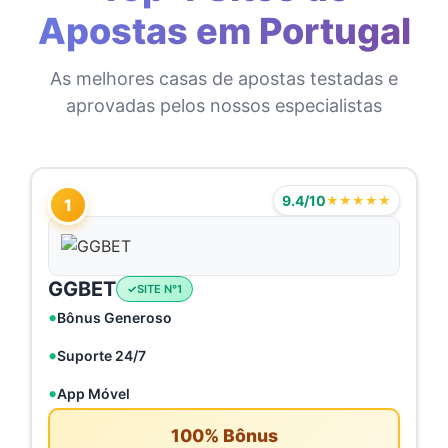
Apostas em Portugal
As melhores casas de apostas testadas e
aprovadas pelos nossos especialistas
9.4/10
★★★★★
1
GGBET
SITE N°1
Bônus Generoso
Suporte 24/7
App Móvel
100% Bônus