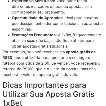
Experiência Sem Risco:
Você pode testar
diferentes mercados e tipos de apostas sem
comprometer seu orçamento.
Oportunidade de Aprender:
Ideal para novatos
que desejam entender como funcionam as apostas
esportivas.
Promoções Frequentes:
A 1xBet frequentemente
atualiza suas ofertas, então fique atento para
obter apostas grátis adicionais.
Por exemplo, se você receber uma
aposta grátis de
R$50
, pode utilizá-la para apostar em um jogo de
futebol com odds de 2.00. Se vencer, você receberá o
retorno de R$100, que é o lucro da aposta, mas não
receberá o valor da aposta grátis de volta.
Dicas Importantes para
Utilizar Sua Aposta Grátis
1xBet