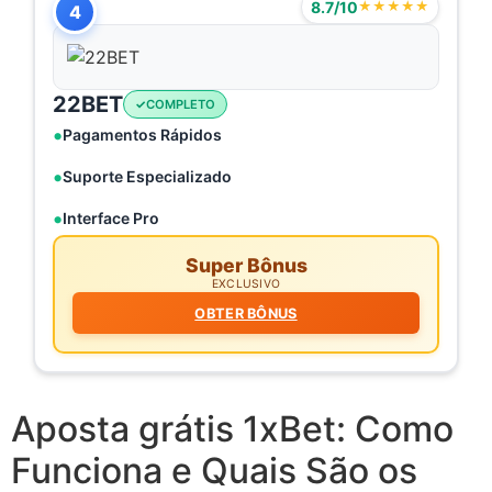
8.7/10
★★★★★
4
22BET
COMPLETO
Pagamentos Rápidos
Suporte Especializado
Interface Pro
Super Bônus
EXCLUSIVO
OBTER BÔNUS
Aposta grátis 1xBet: Como
Funciona e Quais São os