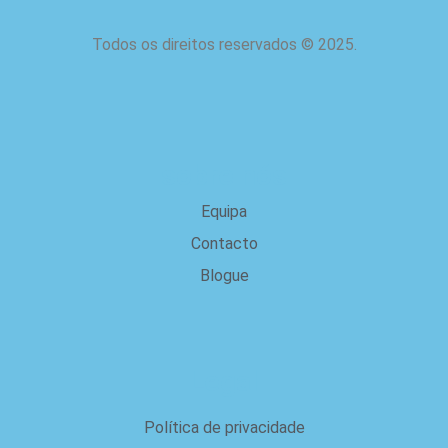
Todos os direitos reservados
©
2025.
sobre nós
Equipa
Contacto
Blogue
Legal
Política de privacidade